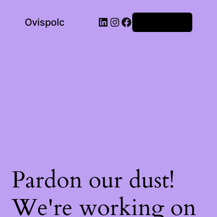
LinkedIn
Instagram
Facebook
Ovispolc
Bejelentkezés
Pardon our dust!
We're working on