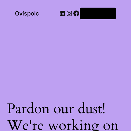
LinkedIn
Instagram
Facebook
Ovispolc
Bejelentkezés
Pardon our dust!
We're working on