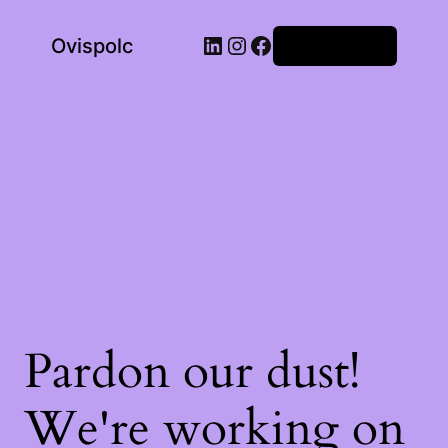
LinkedIn
Instagram
Facebook
Ovispolc
Bejelentkezés
Pardon our dust!
We're working on