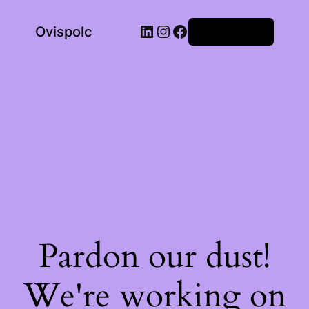
LinkedIn
Instagram
Facebook
Ovispolc
Bejelentkezés
Pardon our dust!
We're working on