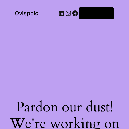
LinkedIn
Instagram
Facebook
Ovispolc
Bejelentkezés
Pardon our dust!
We're working on