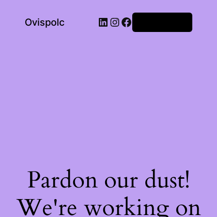
LinkedIn
Instagram
Facebook
Ovispolc
Bejelentkezés
Pardon our dust!
We're working on